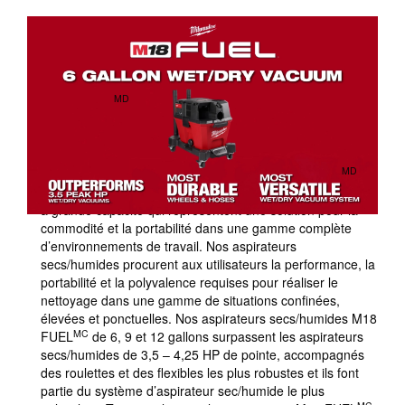
SURPASSE LES ASPIRATEURS SECS/HUMIDES DE 3,5–
4,25 HP DE POINTE
MD
MILWAUKEE
est engagée à fournir aux utilisateurs
professionnels une performance, une durabilité et une
polyvalence inégalées en matière de nettoyage de
chantier. Lorsque vous vous attaquez au nettoyage dans
MD
des espaces limités ou à tout un étage, MILWAUKEE
propose une gamme complète d’aspirateurs secs/humides
à grande capacité qui représentent une solution pour la
commodité et la portabilité dans une gamme complète
d’environnements de travail. Nos aspirateurs
secs/humides procurent aux utilisateurs la performance, la
portabilité et la polyvalence requises pour réaliser le
nettoyage dans une gamme de situations confinées,
élevées et ponctuelles. Nos aspirateurs secs/humides M18
MC
FUEL
de 6, 9 et 12 gallons surpassent les aspirateurs
secs/humides de 3,5 – 4,25 HP de pointe, accompagnés
des roulettes et des flexibles les plus robustes et ils font
partie du système d’aspirateur sec/humide le plus