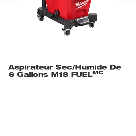
Aspirateur Sec/humide De
MC
6 Gallons M18 FUEL
SURPASSE
LES ASPIRATEURS SECS/HUMIDES
DE 3,5 HP DE POINTE
LES ROUES ET
TUYAUX LES
PLUS ROBUSTES