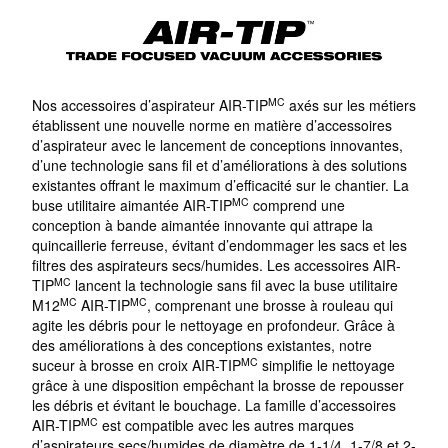
MC
Nos accessoires d’aspirateur AIR-TIP
axés sur les métiers
établissent une nouvelle norme en matière d’accessoires
d’aspirateur avec le lancement de conceptions innovantes,
d’une technologie sans fil et d’améliorations à des solutions
existantes offrant le maximum d’efficacité sur le chantier. La
MC
buse utilitaire aimantée AIR-TIP
comprend une
conception à bande aimantée innovante qui attrape la
quincaillerie ferreuse, évitant d’endommager les sacs et les
filtres des aspirateurs secs/humides. Les accessoires AIR-
MC
TIP
lancent la technologie sans fil avec la buse utilitaire
MC
MC
M12
AIR-TIP
, comprenant une brosse à rouleau qui
agite les débris pour le nettoyage en profondeur. Grâce à
des améliorations à des conceptions existantes, notre
MC
suceur à brosse en croix AIR-TIP
simplifie le nettoyage
grâce à une disposition empêchant la brosse de repousser
les débris et évitant le bouchage. La famille d’accessoires
MC
AIR-TIP
est compatible avec les autres marques
d’aspirateurs secs/humides de diamètre de 1-1/4, 1-7/8 et 2-