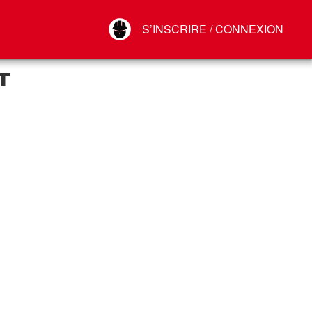
Your Account
S’INSCRIRE / CONNEXION
Connect
Déconnexion
T