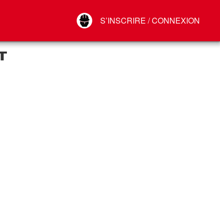
Your Account
S’INSCRIRE / CONNEXION
Connect
Déconnexion
T