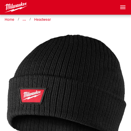
Home
…
Headwear