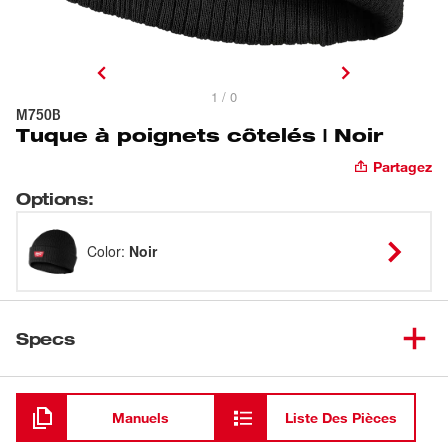
1 / 0
M750B
Tuque à poignets côtelés | Noir
Partagez
Options
:
Color
:
Noir
Specs
Chargement
Manuels
Liste Des Pièces