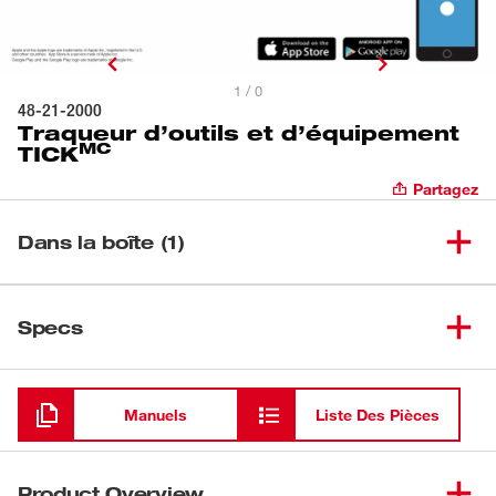
1 / 0
48-21-2000
Traqueur d’outils et d’équipement
MC
TICK
Partagez
Dans la boîte (1)
(
1
)
50-21-2000
Specs
Chargement
Manuels
Liste Des Pièces
Product Overview