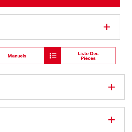
Liste Des
Manuels
Pièces
précis– Réduit l’arrachement
rapant – Gravé au laser
e de vie - Acier haute résistance imprégné de bore