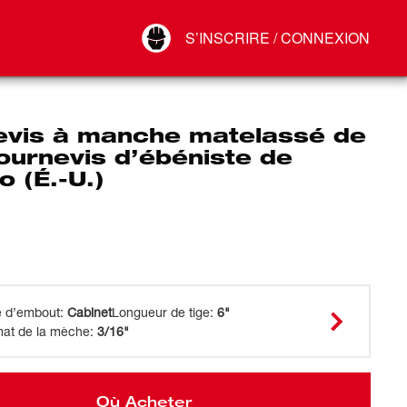
Your Account
S’INSCRIRE / CONNEXION
Connect
Déconnexion
evis à manche matelassé de
ournevis d’ébéniste de
o (É.-U.)
e d’embout
:
Cabinet
Longueur de tige
:
6"
mat de la mèche
:
3/16"
Où Acheter