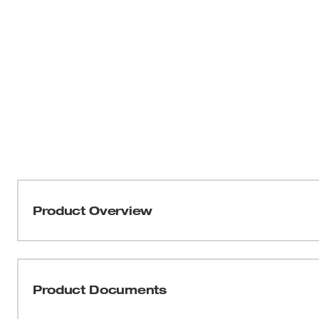
Product Overview
Nos tournevis à manche matelassé MilwaukeeMD (É.-U.)
professionnel le tournevis le mieux adapté avec une pr
usinés sur mesure pour offrir un ajustement précis et ré
Product Documents
fixation exigeantes. Pour plus de confiance, les embout
surface de préhension. Fabriqués en acier haute résista