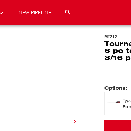
NEW PIPELINE
MT212
Tourn
6 po t
3/16 p
Options
:
Typ
For