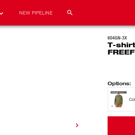
NEW PIPELINE
604GN-3X
T-shir
FREEF
Options
:
Co