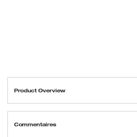
Product Overview
Faisant partie de la collection MILWAUKEEMD FREEFLEXM
manches longues est conçu pour le mouvement. Notre T-
est une solution légère et respirante qui vous perme
Commentaires
shirt de travail est spécialement confectionné pour la mo
raglan réduisant l’usure des coutures. Les t-shirts de