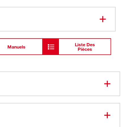
Liste Des
Manuels
Pièces
spirant – mélange de coton/polyester 33/67
avancée des épaules – Coutures en bas de l’épaule
usure
l’humidité – restez au sec en travaillant