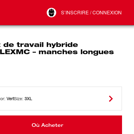
Your Account
S’INSCRIRE / CONNEXION
Connect
Déconnexion
t de travail hybride
LEXMC – manches longues
lor
:
Vert
Size
:
3XL
Où Acheter