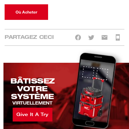
Où Acheter
PARTAGEZ CECI
BÂTISSEZ
VOTRE
SYSTÈME
VIRTUELLEMENT
Give It A Try