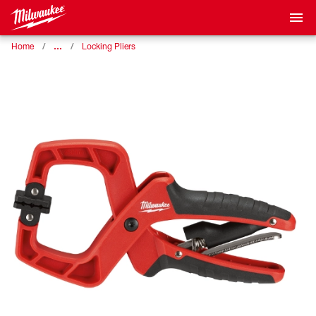
…
Home
Locking Pliers