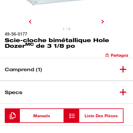
1 / 0
49-56-0177
Scie-cloche bimétallique Hole
MC
Dozer
de 3 1/8 po
Partagez
Comprend (1)
Scie-cloche bimétallique Hole
(
1
)
Dozer<sup>MC</sup> de
49-56-0177
Specs
3 1/8 po
Chargement
Manuels
Liste Des Pièces