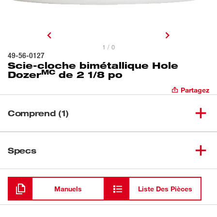
1 / 0
49-56-0127
Scie-cloche bimétallique Hole
MC
Dozer
de 2 1/8 po
Partagez
Comprend (1)
Scie-cloche bimétallique Hole
(
1
)
Dozer<sup>MC</sup> de
49-56-0127
Specs
2 1/8 po
Chargement
Manuels
Liste Des Pièces