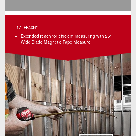
17’ REACH*
Extended reach for efficient measuring with 25'
Wide Blade Magnetic Tape Measure