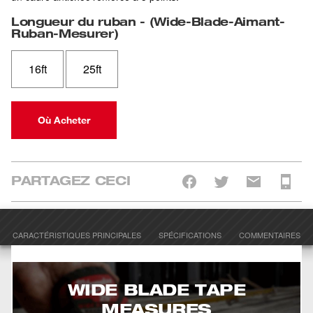
Longueur du ruban
-
(
Wide-Blade-Aimant-
Ruban-Mesurer
)
16ft
25ft
Où Acheter
PARTAGEZ CECI
CARACTÉRISTIQUES PRINCIPALES
SPÉCIFICATIONS
COMMENTAIRES
WIDE BLADE TAPE
MEASURES