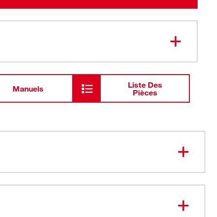
Liste Des
Manuels
Pièces
 LA PLUS LONGUE ET LA RIGIDITÉ DE
ENT LA PLUS DROITE
, Rigidité 15 pi