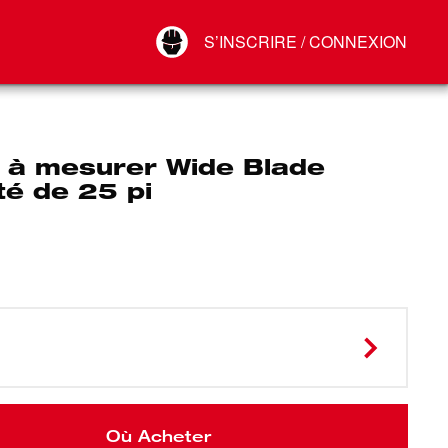
Your Account
S’INSCRIRE / CONNEXION
Connect
Déconnexion
 à mesurer Wide Blade
té de 25 pi
Où Acheter