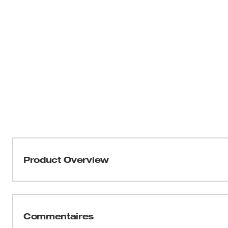
Product Overview
Notre ruban à mesurer Wide Blade de 25 pi offre la plus lo
l’industrie. La portée de 18 pi et la rigidité de 15 pi vo
demander d’aide et d’atteindre encore plus loin sur le c
Commentaires
Blade se rétracte en douceur et est dotée d'un revêtemen