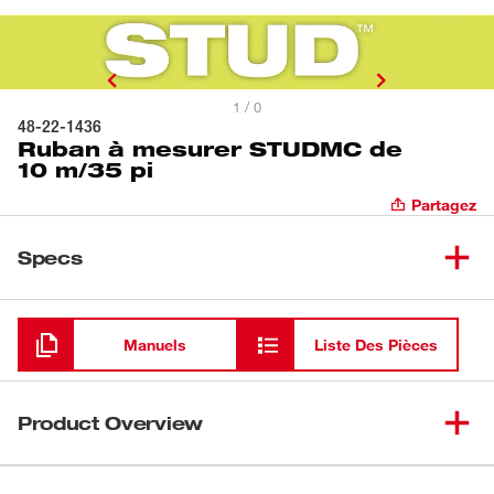
1 / 0
48-22-1436
Ruban à mesurer STUDMC de
10 m/35 pi
Partagez
Specs
Chargement
Manuels
Liste Des Pièces
Product Overview
Notre ruban à mesurer de 10 pi/35 pi STUDMC est le