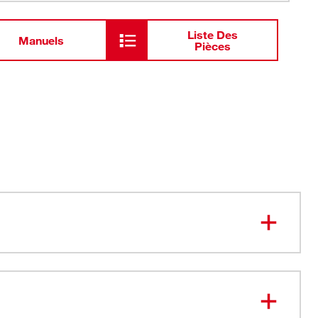
Liste Des
Manuels
Pièces
 la caméra d’inspection compacte M12MC Ultra Flex de
mplacé sur le terrain