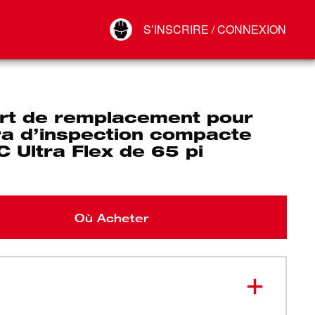
Your Account
S’INSCRIRE / CONNEXION
Connect
Déconnexion
rt de remplacement pour
a d’inspection compacte
 Ultra Flex de 65 pi
Où Acheter