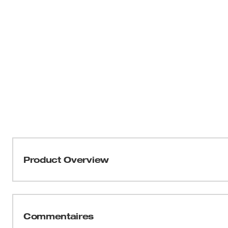
Product Overview
Sonde et ressort de remplacement pour caméra d’inspe
Changement facile du ressort sur le terrain et fixation
la tête de caméra de 16 mm (48-53-3323) et le câble de
Commentaires
séparément).