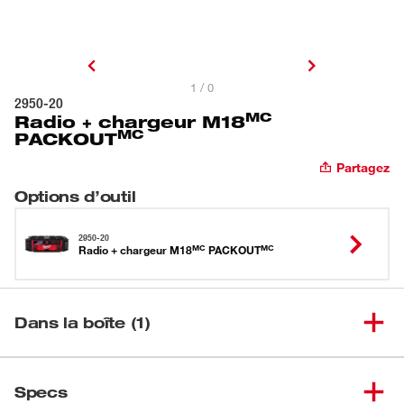
1 / 0
2950-20
MC
Radio + chargeur M18
MC
PACKOUT
Partagez
Options d’outil
2950-20
MC
MC
Radio + chargeur M18
PACKOUT
Dans la boîte (1)
Radio + chargeur
(
1
)
M18<sup>MC</sup>
2950-20
Specs
PACKOUT<sup>MC</sup>