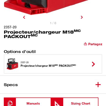
1 / 0
2357-20
MC
Projecteur/chargeur M18
MC
PACKOUT
Partagez
Options d’outil
2357-20
MC
MC
Projecteur/chargeur M18
PACKOUT
Specs
Chargement
Manuels
Sizing Chart