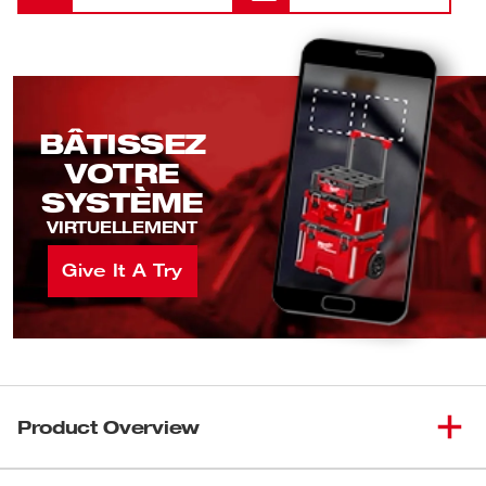
BÂTISSEZ
VOTRE
SYSTÈME
VIRTUELLEMENT
Give It A Try
Product Overview
MC
MC
Le projecteur/chargeur M18
PACKOUT
vous procure