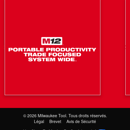
2,1 A et de ranger de petits articles dans le compartiment
de rangement.
©
2026
Milwaukee Tool. Tous droits réservés.
Légal
Brevet
Avis de Sécurité