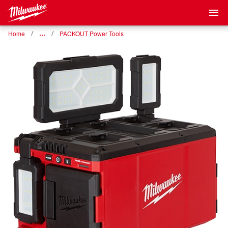
Home
…
PACKOUT Power Tools