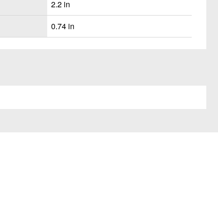
2.2 in
0.74 in