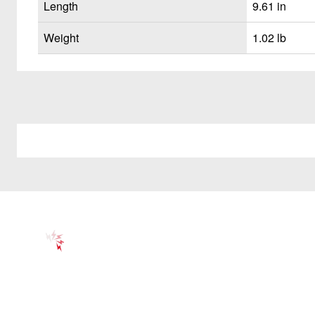
Length
9.61 in
Weight
1.02 lb