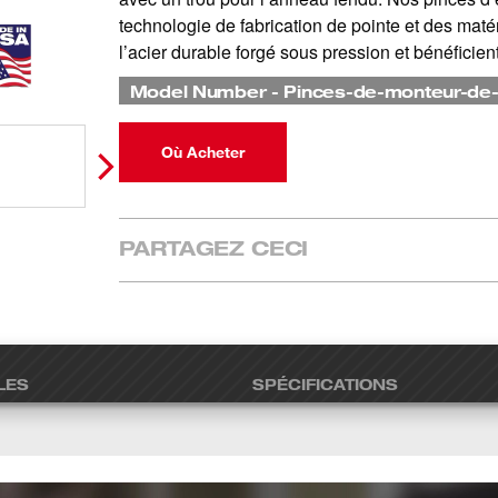
technologie de fabrication de pointe et des matér
l’acier durable forgé sous pression et bénéficien
Model Number
-
Pinces-de-monteur-de-
Où Acheter
PARTAGEZ CECI
LES
SPÉCIFICATIONS