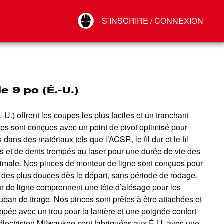
Your Account
S’INSCRIRE / CONNEXION
Connect
Déconnexion
e 9 po (É.-U.)
) offrent les coupes les plus faciles et un tranchant
nces sont conçues avec un point de pivot optimisé pour
s dans des matériaux tels que l’ACSR, le fil dur et le fil
 et de dents trempés au laser pour une durée de vie des
ximale. Nos pinces de monteur de ligne sont conçues pour
e des plus douces dès le départ, sans période de rodage.
r de ligne comprennent une tête d’alésage pour les
uban de tirage. Nos pinces sont prêtes à être attachées et
mpée avec un trou pour la lanière et une poignée confort
électricien Milwaukee sont fabriquées aux É-U. avec une