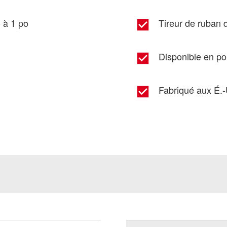
o à 1 po
Tireur de ruban d
Disponible en po
Fabriqué aux É.-