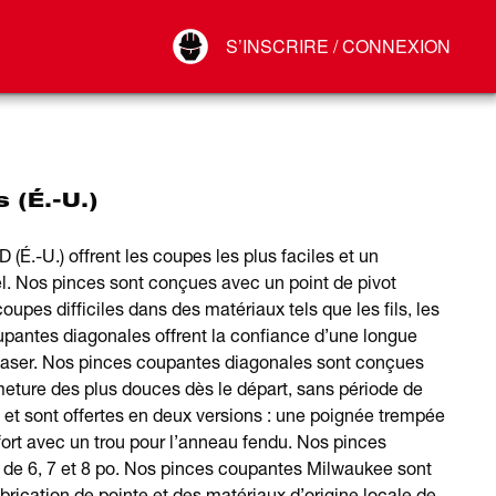
Your Account
S’INSCRIRE / CONNEXION
Connect
Déconnexion
 (É.-U.)
.-U.) offrent les coupes les plus faciles et un
nel. Nos pinces sont conçues avec un point de pivot
coupes difficiles dans des matériaux tels que les fils, les
upantes diagonales offrent la confiance d’une longue
laser. Nos pinces coupantes diagonales sont conçues
rmeture des plus douces dès le départ, sans période de
 et sont offertes en deux versions : une poignée trempée
fort avec un trou pour l’anneau fendu. Nos pinces
s de 6, 7 et 8 po. Nos pinces coupantes Milwaukee sont
rication de pointe et des matériaux d’origine locale de