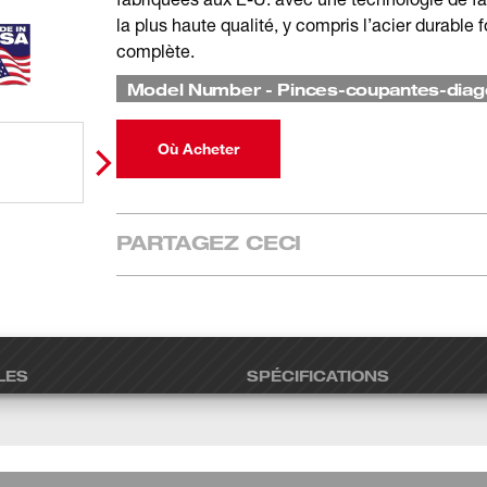
la plus haute qualité, y compris l’acier durable 
complète.
Model Number
-
Pinces-coupantes-diag
Où Acheter
PARTAGEZ CECI
LES
SPÉCIFICATIONS