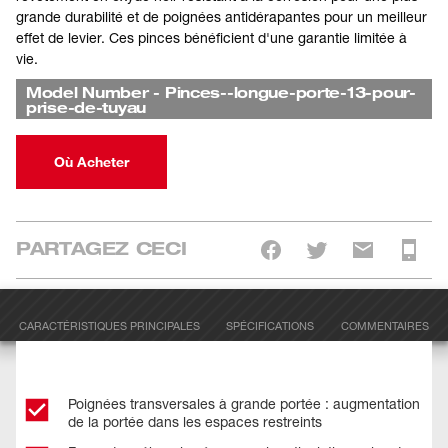
grande durabilité et de poignées antidérapantes pour un meilleur
effet de levier. Ces pinces bénéficient d'une garantie limitée à
vie.
Model Number
-
Pinces--longue-porte-13-pour-
prise-de-tuyau
Où Acheter
PARTAGEZ CECI
CARACTÉRISTIQUES PRINCIPALES
SPÉCIFICATIONS
COMMENTAIRES
Poignées transversales à grande portée : augmentation
de la portée dans les espaces restreints