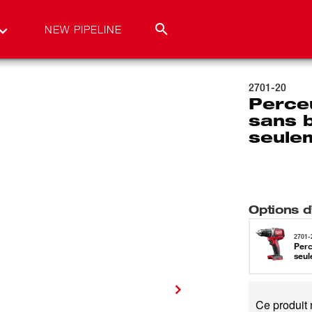
NEW PIPELINE
2701-20
Perce
sans b
seule
Options d’
2701-
Perc
seul
Ce produit 