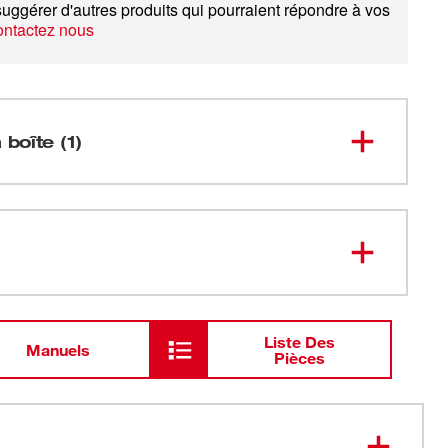
uggérer d'autres produits qui pourraient répondre à vos
ntactez nous
 boîte (1)
Perceuse-visseuse compacte sans
balais de 1/2 po
2701-20
M18<sup>MC</sup> (outil
seulement)
Liste Des
Manuels
Pièces