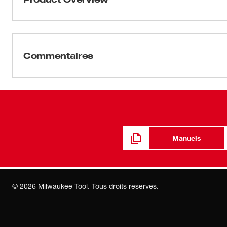
La perceuse à percussion/visseuse compacte sans bala
percussion de 18 V la plus compacte sur le marché et 
plus longue que les perceuses avec moteur à balais. Le 
Commentaires
MD
MC
Milwaukee
, le circuit électronique REDLINK
et les
alimentation plus efficace avec moins de voyages au c
longueur et ne pesant que 3,7 lb (avec la batterie), cette
excellents dans un format compact parfait pour le travai
exigus. Cette perceuse à percussion compacte produit u
450 ou 0-1 800 tr/min pour une large gamme d’applicatio
d’engrenage entièrement métallique et un mandrin en mét
Manuels
maximale.
©
2026
Milwaukee Tool. Tous droits réservés.