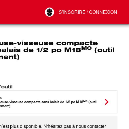
Your Account
S’INSCRIRE / CONNEXION
Connect
Déconnexion
use-visseuse compacte
MC
alais de 1/2 po M18
(outil
ment)
outil
20
MC
euse-visseuse compacte sans balais de 1/2 po M18
(outil
ement)
n’est plus disponible. N'hésitez pas à nous contacter