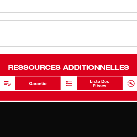
MC
is de 1/2 po M18
est la perceuse à
fournir une durée de fonctionnement 50 %
moteur sans balais fabriqué par
MC
 batteries REDLITHIUM
procurent une
hargeur. Ne mesurant que 6 7/8 po de
 perceuse offre un contrôle et un équilibre
l au-dessus de la tête ou dans les endroits
RESSOURCES ADDITIONNELLES
n couple de 500 po-lb et une vitesse de 0-
ns de perçage et de vissage. Un boîtier
Liste Des
al de 1/2 po assurent la durabilité
Garantie
Pièces