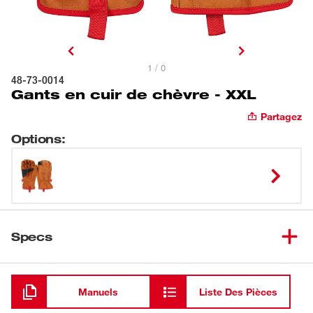
1 / 0
48-73-0014
Gants en cuir de chèvre - XXL
Partagez
Options
:
Specs
Chargement
Manuels
Liste Des Pièces