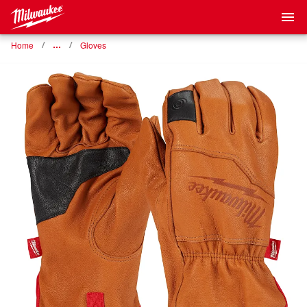
Home
…
Gloves