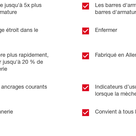
e jusqu'à 5x plus
Les barres d'arm
rmature
barres d'armatur
e étroit dans le
Enfermer
ère plus rapidement,
Fabriqué en All
ir jusqu'à 20 % de
rie
 ancrages courants
Indicateurs d’usu
lorsque la mèch
nnerie
Convient à tous 