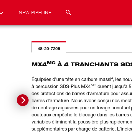
NEW PIPELINE
48-20-7206
MC
MX4
À 4 TRANCHANTS SDS-
Équipées d’une tête en carbure massif, les no
MC
à percussion SDS-Plus MX4
durent jusqu’à 5
des protections de barres d'armature pour assu
barres d'armature. Nous avons conçu nos mèc
de centrage aiguisées pour un forage ponctuel p
couteaux empêche le blocage dans les barres d'
variables éliminent la poussière plus rapidement
supplémentaires par charge de batterie. L'ind