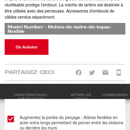
réutilisable protège l'embout. La mèche de tarière est destinée à
être utilisée avec des perceuses. Accessoires d’embouts de
câbles vendus séparément.
Model Number
-
Mches-de-tarire-de-tuyau-
flexible
Où Acheter
PARTAGEZ CECI
CARACTÉRISTIQUES /
AFFINER LES
COMMENTAIRES
SPÉCIFICATIONS
OPTIONS
Augmentez la portée du perçage : Arbres flexibles en
acier extra longs permettant de percer entre les cloisons
ou derrière les murs