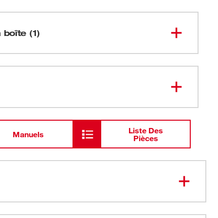
 boîte (1)
Mèche à pointe de centrage de
48-15-
0500
1/2 po
Liste Des
Manuels
Pièces
ts et précis : Le choix des professionnels pour percer le