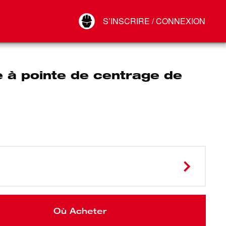
Your Account
S’INSCRIRE / CONNEXION
Connect
Déconnexion
 à pointe de centrage de
Où Acheter