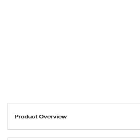
Product Overview
Pour percer les trous les plus précis et les plus nets dan
MD