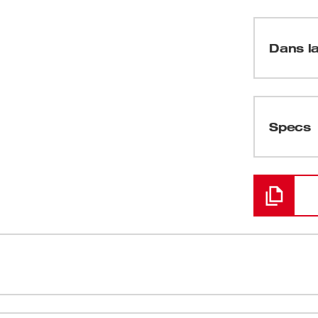
Dans la
(
1
)
Specs
Chargement
s le bois et le contreplaqué, choisissez la
Des trous ne