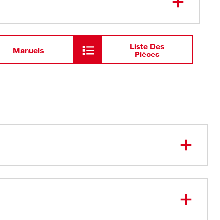
Liste Des
Manuels
Pièces
 rapide et plus précis : la vis d’avance centrale guide la
rmet lui permet d’avancer rapidement
ts : Les rabots intérieurs rabotent le rayon du trou pour
s trous nets et lisses sans exercer de pression