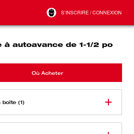
Your Account
S’INSCRIRE / CONNEXION
Connect
Déconnexion
 à autoavance de 1-1/2 po
Où Acheter
 boîte (1)
48-25-
Mèche à autoavance de 1-1/2 po
1502