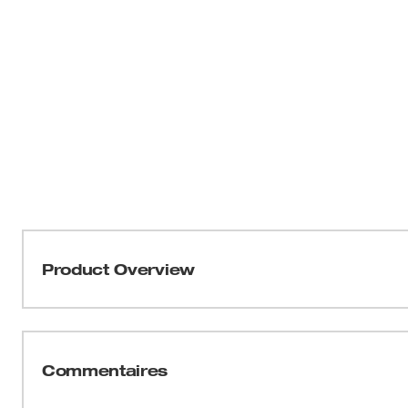
Product Overview
MD
Les mèches Selfeed Milwaukee
offrent rapidité et e
trous. Conçues pour les corps de métier exigeant le perç
de conduits, les mèches Selfeed s’avancent dans l’ouvr
Commentaires
nets et précis. Les mèches ont un équilibre amélioré avec
hexagonale procure une surface de maintien solide da