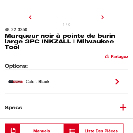
1 / 0
48-22-3250
Marqueur noir à pointe de burin
large 3PC INKZALL | Milwaukee
Tool
Partagez
Options
:
Color
:
Black
Specs
Chargement
Manuels
Liste Des Pièces