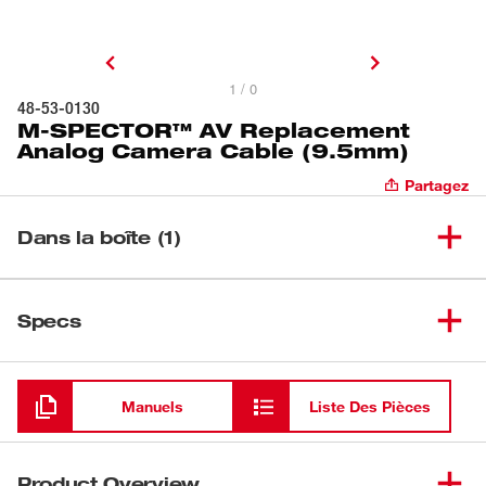
1 / 0
48-53-0130
M-SPECTOR™ AV Replacement
Analog Camera Cable (9.5mm)
Partagez
Dans la boîte (1)
M-SPECTOR™ AV
(
1
)
Replacement Analog Camera
48-53-0130
Specs
Cable (9.5mm)
Chargement
Manuels
Liste Des Pièces
Product Overview