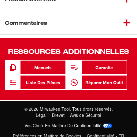
Durable, 3' waterproof camera cable
M-Spector™ AV replacement analog camera cable
Commentaires
Fits Milwaukee® models 2311-21 and 2312-21
Durable, waterproof construction
RESSOURCES ADDITIONNELLES
Manuels
Garantie
Liste Des Pièces
Réparer Mon Outil
©
2026
Milwaukee Tool. Tous droits réservés.
Légal
Brevet
Avis de Sécurité
Vos Choix En Matière De Confidentialité
Préférences en Matière de Cookies
Confidentialité - FR