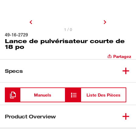
1 / 0
49-16-2729
Lance de pulvérisateur courte de
18 po
Partagez
Specs
Chargement
Manuels
Liste Des Pièces
Product Overview
Notre lance de pulvérisation courte de 18 po est une