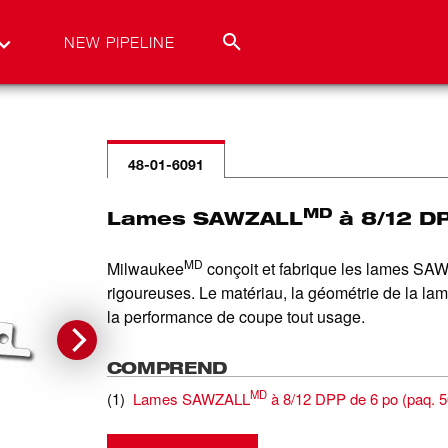
NEW PIPELINE
48-01-6091
MD
Lames SAWZALL
à 8/12 DP
MD
Milwaukee
conçoit et fabrique les lames S
rigoureuses. Le matériau, la géométrie de la la
la performance de coupe tout usage.
COMPREND
MD
(
1
)
Lames SAWZALL
à 8/12 DPP de 6 po (paq. 5