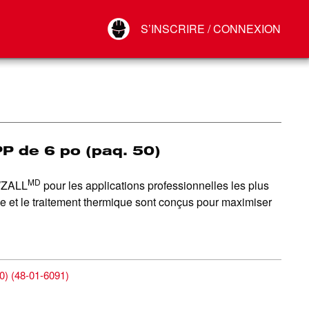
Your Account
S’INSCRIRE / CONNEXION
Connect
Déconnexion
P de 6 po (paq. 50)
MD
AWZALL
pour les applications professionnelles les plus
me et le traitement thermique sont conçus pour maximiser
0)
(
48-01-6091
)