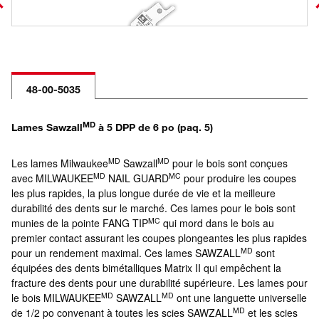
48-00-5035
MD
Lames Sawzall
à 5 DPP de 6 po (paq. 5)
MD
MD
Les lames Milwaukee
Sawzall
pour le bois sont conçues
MD
MC
avec MILWAUKEE
NAIL GUARD
pour produire les coupes
les plus rapides, la plus longue durée de vie et la meilleure
durabilité des dents sur le marché. Ces lames pour le bois sont
MC
munies de la pointe FANG TIP
qui mord dans le bois au
premier contact assurant les coupes plongeantes les plus rapides
MD
pour un rendement maximal. Ces lames SAWZALL
sont
équipées des dents bimétalliques Matrix II qui empêchent la
fracture des dents pour une durabilité supérieure. Les lames pour
MD
MD
le bois MILWAUKEE
SAWZALL
ont une languette universelle
MD
de 1/2 po convenant à toutes les scies SAWZALL
et les scies