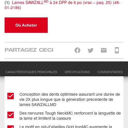
MD
(
1
)
Lames SAWZALL
à 24 DPP de 6 po (vrac – paq. 25)
(
48-
01-2186
)
Où Acheter
PARTAGEZ CECI
CARACTÉRISTIQUES PRINCIPALES
SPÉCIFICATIONS
COMMENTAIRES
Conception des dents optimisée assurant une durée de
vie 2X plus longue que la génération précédente de
lames SAWZALLMD
Des nervures Tough NeckMC renforcent la languette de
la lame et limitent la cassure
Le motif en nid-d’abeilles Grid IronMC augmente la