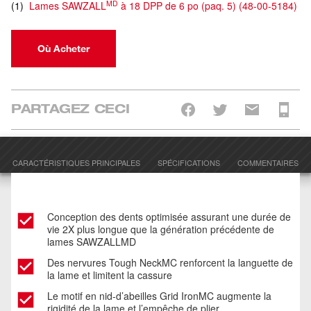
MD
(
1
)
Lames SAWZALL
à 18 DPP de 6 po (paq. 5)
(
48-00-5184
)
Où Acheter
PARTAGEZ CECI
CARACTÉRISTIQUES PRINCIPALES
SPÉCIFICATIONS
COMMENTAIRES
Conception des dents optimisée assurant une durée de
vie 2X plus longue que la génération précédente de
lames SAWZALLMD
Des nervures Tough NeckMC renforcent la languette de
la lame et limitent la cassure
Le motif en nid-d’abeilles Grid IronMC augmente la
rigidité de la lame et l’empêche de plier.