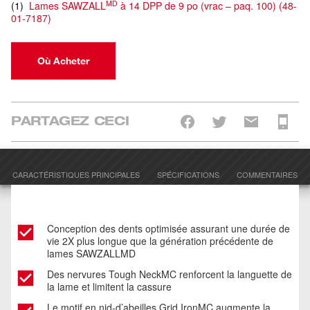
MD
(
1
)
Lames SAWZALL
à 14 DPP de 9 po (vrac – paq. 100)
(
48-
01-7187
)
Où Acheter
PARTAGEZ CECI
CARACTÉRISTIQUES PRINCIPALES
SPÉCIFICATIONS
COMMENTAIRES
Conception des dents optimisée assurant une durée de
vie 2X plus longue que la génération précédente de
lames SAWZALLMD
Des nervures Tough NeckMC renforcent la languette de
la lame et limitent la cassure
Le motif en nid-d’abeilles Grid IronMC augmente la