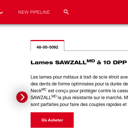
NEW PIPELINE
48-00-5092
MD
Lames SAWZALL
à 10 DPP 
Les lames pour métaux à trait de scie étroit av
des dents de forme optimisées pour la durée de 
MC
Neck
est conçu pour protéger contre la cassu
MD
SAWZALL
la plus résistante sur le marché. 
sont parfaites pour faire des couples rapides et 
Où Acheter