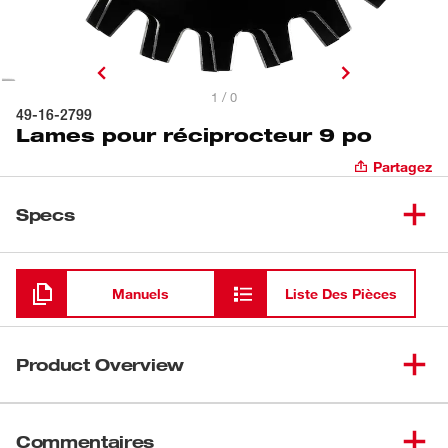
1 / 0
49-16-2799
Lames pour réciprocteur 9 po
Partagez
Specs
Chargement
Manuels
Liste Des Pièces
Product Overview
Notre jeu de lames pour réciprocateur est conçu pour être
utilisé avec l'accessoire pour réciprocateur M18 FUELMC
Commentaires