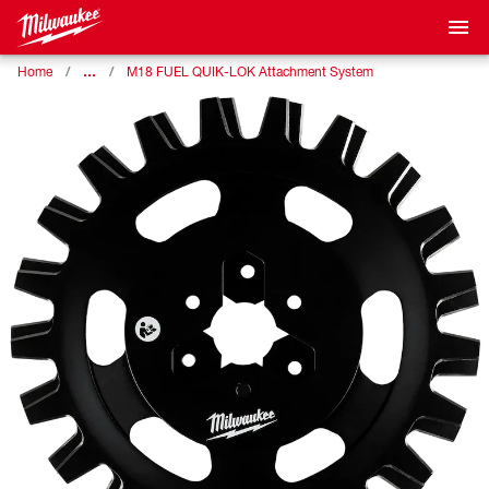
…
Home
M18 FUEL QUIK-LOK Attachment System