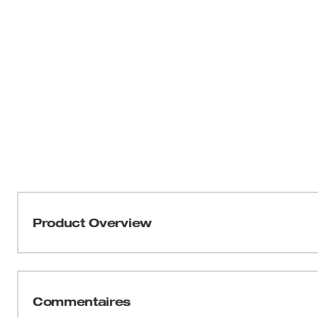
Product Overview
Nos lames de rechange pour sertisseuse modulaire son
modulaires à cliquet et les dénudeuses (48-22-3076). 
plate de dénudage et de coupe de câble avec (1) vis, (1
Commentaires
vis, et (1) lame de coupe de câble avec (1) vis pour un tot