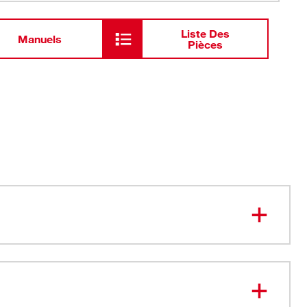
Liste Des
Manuels
Pièces
avec 48-22-3076
 dénudage et de coupe pour câble plat
e dénudage pour câble rond