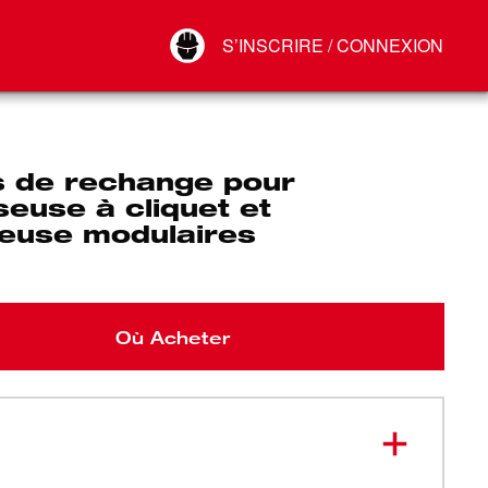
Your Account
S’INSCRIRE / CONNEXION
Connect
Déconnexion
 de rechange pour
seuse à cliquet et
euse modulaires
Où Acheter