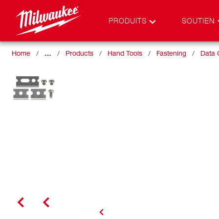
PRODUITS
SOUTIEN
Home
…
Products
Hand Tools
Fastening
Data