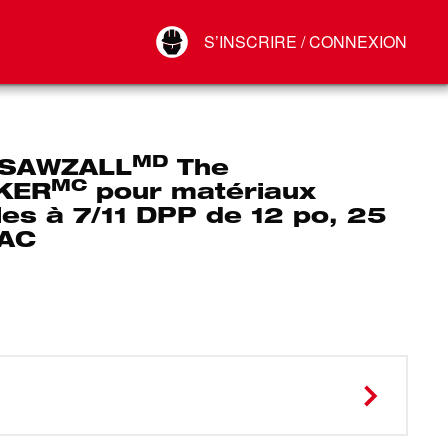
Your Account
S’INSCRIRE / CONNEXION
Connect
Déconnexion
MD
 SAWZALL
The
MC
KER
pour matériaux
les à 7/11 DPP de 12 po, 25
RAC