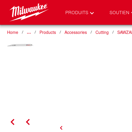
PRODUITS
SOUTIEN
Home
Products
Accessories
Cutting
SAWZAL
…