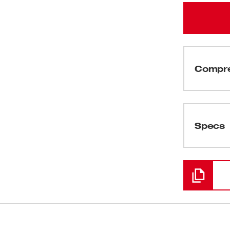
Compre
(
1
)
Specs
Chargement