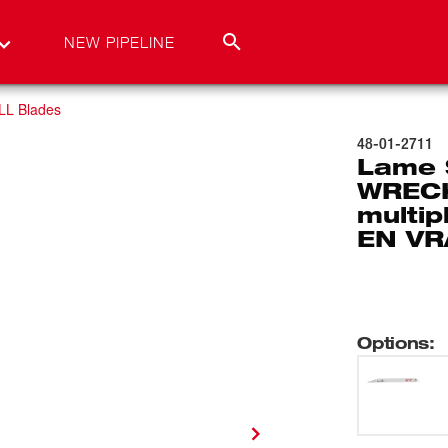
NEW PIPELINE
L Blades
48-01-2711
Lame
WREC
multip
EN V
Options
: