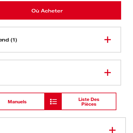
Où Acheter
nd (1)
Lame SAWZALL<sup>MD</sup>
The WRECKER<sup>MC</sup>
48-01-
2711
pour matériaux multiples à 7/11 DPP
de 12 po, 25 EN VRAC
Liste Des
Manuels
Pièces