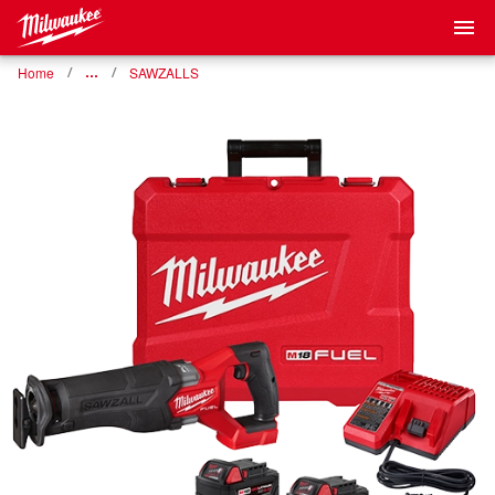
Home
…
SAWZALLS