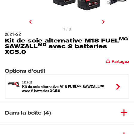
1 / 0
2821-22
MC
Kit de scie alternative M18 FUEL
MD
SAWZALL
avec 2 batteries
XC5.0
Partagez
Options d’outil
2821-22
MC
MD
Kit de scie alternative M18 FUEL
SAWZALL
avec 2 batteries XC5.0
Dans la boîte (4)
Scie alternative M18