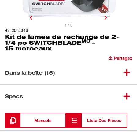
1 / 0
48-25-5343
Kit de lames de rechange de 2-
MC
1/4 po SWITCHBLADE
–
15 morceaux
Partagez
Dans la boîte (15)
Lames de mèches Selfeed
(
10
)
Specs
Switchblade<sup>MC</sup>
Chargement
(
2
)
Vis sans tête
Manuels
Liste Des Pièces
(
1
)
Clé hexagonale