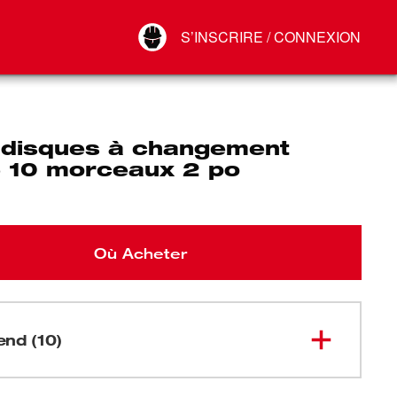
Your Account
S’INSCRIRE / CONNEXION
Connect
Déconnexion
e disques à changement
e 10 morceaux 2 po
Où Acheter
nd (10)