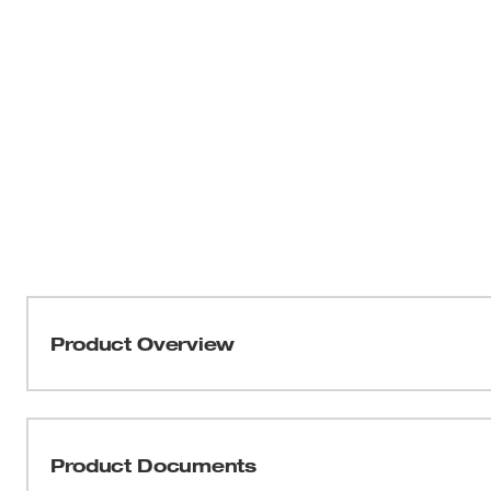
Product Overview
Notre kit de disques de meulage à changement rapide 
applications de préparation de surface, permettant un m
inoxydable, de la peinture, du bois et du plastique. Av
Product Documents
de surface et de décapage inclus, ce kit est idéal pour l