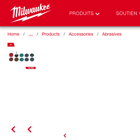
PRODUITS
SOUTIEN
Home
…
Products
Accessories
Abrasives