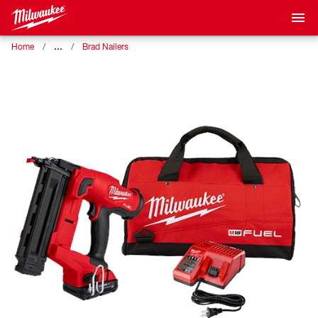
…
Home
Brad Nailers