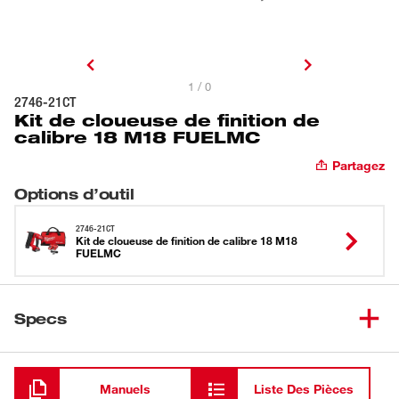
1 / 0
2746-21CT
Kit de cloueuse de finition de
calibre 18 M18 FUELMC
Partagez
Options d’outil
2746-21CT
Kit de cloueuse de finition de calibre 18 M18
FUELMC
Specs
Chargement
Manuels
Liste Des Pièces