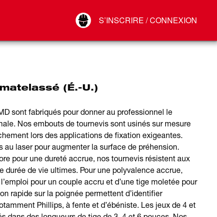
Your Account
S’INSCRIRE / CONNEXION
Connect
Déconnexion
matelassé (É.-U.)
 sont fabriqués pour donner au professionnel le
male. Nos embouts de tournevis sont usinés sur mesure
rachement lors des applications de fixation exigeantes.
s au laser pour augmenter la surface de préhension.
ore pour une dureté accrue, nos tournevis résistent aux
e durée de vie ultimes. Pour une polyvalence accrue,
à l’emploi pour un couple accru et d’une tige moletée pour
on rapide sur la poignée permettent d’identifier
otamment Phillips, à fente et d’ébéniste. Les jeux de 4 et
 dans des longueurs de tige de 3, 4 et 6 pouces. Nos