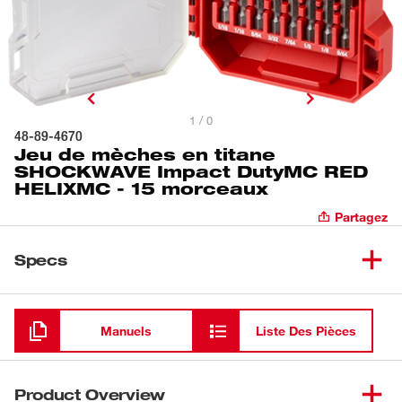
1 / 0
48-89-4670
Jeu de mèches en titane
SHOCKWAVE Impact DutyMC RED
HELIXMC - 15 morceaux
Partagez
Specs
Chargement
Manuels
Liste Des Pièces
Product Overview