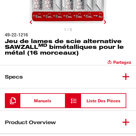
1 / 0
49-22-1216
Jeu de lames de scie alternative
MD
SAWZALL
bimétalliques pour le
métal (16 morceaux)
Partagez
Specs
Chargement
Manuels
Liste Des Pièces
Product Overview