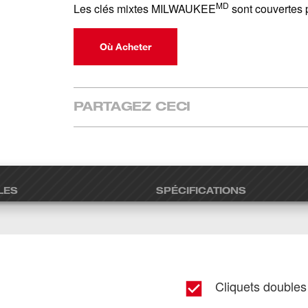
MD
Les clés mixtes MILWAUKEE
sont couvertes p
Où Acheter
PARTAGEZ CECI
LES
SPÉCIFICATIONS
Cliquets double