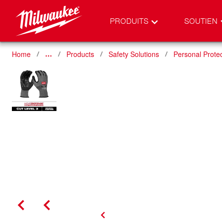
PRODUITS
SOUTIEN
Home
Products
Safety Solutions
Personal Prote
…