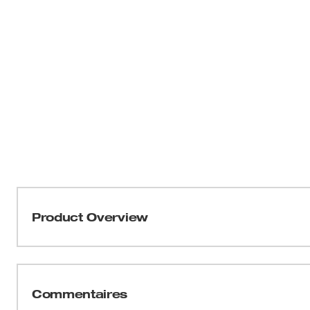
Product Overview
Conçus pour des performances maximales, nos gants Cut 
protection WEAR-DEFENSE MC offrent la durée de vie ma
dextérité pour des applications exigeantes. Dotés d’un t
Commentaires
mobilité totale, ces gants offrent un ajustement plus lége