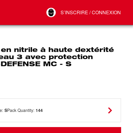
Your Account
S’INSCRIRE / CONNEXION
Connect
Déconnexion
en nitrile à haute dextérité
eau 3 avec protection
DEFENSE MC - S
ze
:
S
Pack Quantity
:
144