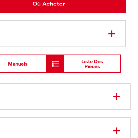
Où Acheter
Liste Des
Manuels
Pièces
durée de vie de tous les gants à taille calibre 18.
érité.
contre l’usure™ - Revêtement le plus durable