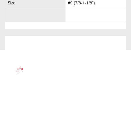
Size
#9 (7/8-1-1/8”)