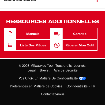
0280) recouvre un cadre en fil métallique (49-90-0290) et
entoure le fond de la tête motorisée. Le filtre en tissu peut
être retiré du cadre pour le nettoyage périodique. Le 49-90-
0280 de 14 po convient aux aspirateurs Milwaukee
RESSOURCES ADDITIONNELLES
modèles 8935 et 8965.
Empêche la contamination par la poussière et la saleté
Manuels
Garantie
Amovible pour le nettoyage
Liste Des Pièces
Réparer Mon Outil
Pour les modèles 8935 et 8965
©
2026
Milwaukee Tool. Tous droits réservés.
Légal
Brevet
Avis de Sécurité
Vos Choix En Matière De Confidentialité
Préférences en Matière de Cookies
Confidentialité - FR
Contactez-nous
Où Acheter