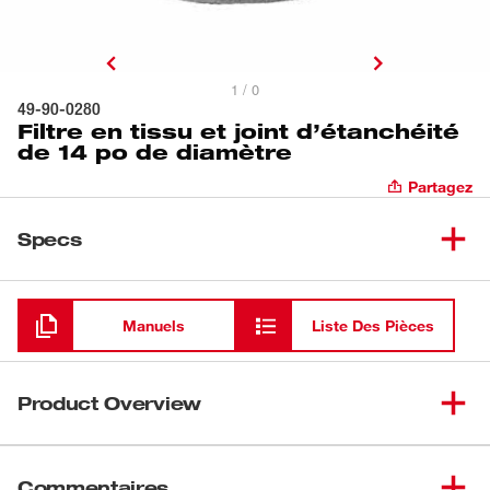
1 / 0
49-90-0280
Filtre en tissu et joint d’étanchéité
de 14 po de diamètre
Partagez
Specs
Chargement
Manuels
Liste Des Pièces
Product Overview
Afin de prévenir la contamination par la poussière et la
saleté, un filtre en tissu avec un joint d’étanchéité (49-90-
Commentaires