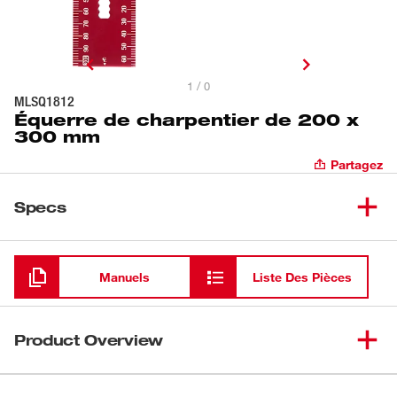
1 / 0
MLSQ1812
Équerre de charpentier de 200 x
300 mm
Partagez
Specs
Chargement
Manuels
Liste Des Pièces
Product Overview
Notre équerre de charpentier de 200 x 300 mm est plus